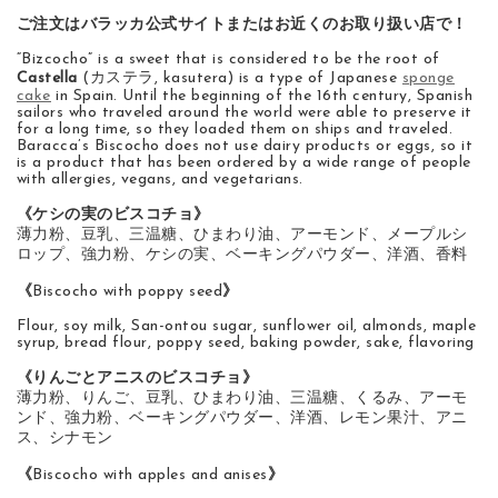
ご注文はバラッカ公式サイトまたはお近くのお取り扱い店で！
“Bizcocho” is a sweet that is considered to be the root of
Castella
(
カステラ
, kasutera) is a type of Japanese
sponge
cake
in Spain. Until the beginning of the 16th century, Spanish
sailors who traveled around the world were able to preserve it
for a long time, so they loaded them on ships and traveled.
Baracca’s Biscocho does not use dairy products or eggs, so it
is a product that has been ordered by a wide range of people
with allergies, vegans, and vegetarians.
《ケシの実のビスコチョ》
薄力粉、豆乳、三温糖、ひまわり油、アーモンド、メープルシ
ロップ、強力粉、ケシの実、ベーキングパウダー、洋酒、香料
《
Biscocho with poppy seed
》
Flour, soy milk, San-ontou sugar, sunflower oil, almonds, maple
syrup, bread flour, poppy seed, baking powder, sake, flavoring
《りんごとアニスのビスコチョ》
薄力粉、りんご、豆乳、ひまわり油、三温糖、くるみ、アーモ
ンド、強力粉、ベーキングパウダー、洋酒、レモン果汁、アニ
ス、シナモン
《
Biscocho with apples and anises
》