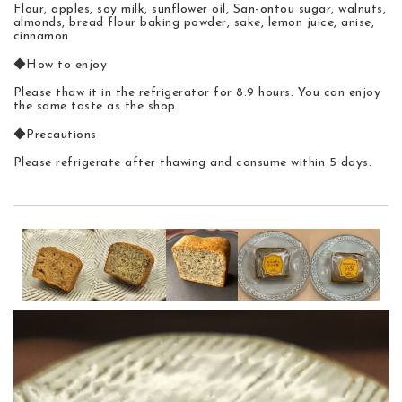
Flour, apples, soy milk, sunflower oil, San-ontou sugar, walnuts,
almonds, bread flour baking powder, sake, lemon juice, anise,
cinnamon
◆How to enjoy
Please thaw it in the refrigerator for 8.9 hours. You can enjoy
the same taste as the shop.
◆Precautions
Please refrigerate after thawing and consume within 5 days.