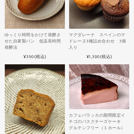
ゆっくり時間をかけて発酵さ
マグダレーナ スペインのマ
せた自家製パン 低温長時間
ドレーヌ3種詰め合わせ 3個
発酵法
入り
¥350
(税込)
¥1,320
(税込)
カフェバラッカの期間限定イ
チゴのバスクチーズケーキ
グルテンフリー（１ホール）